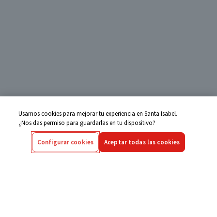
Usamos cookies para mejorar tu experiencia en Santa Isabel.
¿Nos das permiso para guardarlas en tu dispositivo?
Configurar cookies
Aceptar todas las cookies
Centro de Ayuda
Si tienes alguna duda ingresa aquí
Seguimiento de Compras