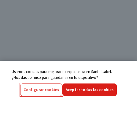
Usamos cookies para mejorar tu experiencia en Santa Isabel.
¿Nos das permiso para guardarlas en tu dispositivo?
Configurar cookies
Aceptar todas las cookies
Centro de Ayuda
Si tienes alguna duda ingresa aquí
Seguimiento de Compras