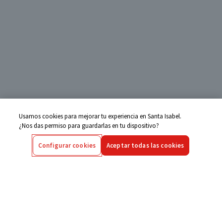
Usamos cookies para mejorar tu experiencia en Santa Isabel.
¿Nos das permiso para guardarlas en tu dispositivo?
Configurar cookies
Aceptar todas las cookies
Centro de Ayuda
Si tienes alguna duda ingresa aquí
Seguimiento de Compras