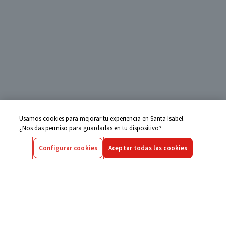
Usamos cookies para mejorar tu experiencia en Santa Isabel.
¿Nos das permiso para guardarlas en tu dispositivo?
Configurar cookies
Aceptar todas las cookies
Centro de Ayuda
Si tienes alguna duda ingresa aquí
Seguimiento de Compras