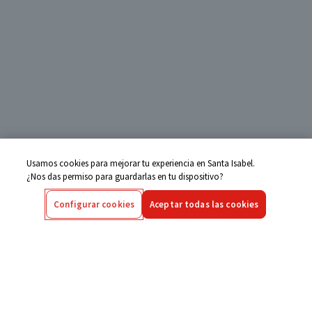
Usamos cookies para mejorar tu experiencia en Santa Isabel.
¿Nos das permiso para guardarlas en tu dispositivo?
Configurar cookies
Aceptar todas las cookies
Centro de Ayuda
Si tienes alguna duda ingresa aquí
Seguimiento de Compras