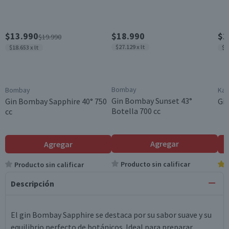
$13.990
$18.990
$1
$19.990
$27.129 x lt
$18.653 x lt
$1
Bombay
Bombay
Kan
Gin Bombay Sunset 43°
Gin Bombay Sapphire 40° 750
Gin
Botella 700 cc
cc
Agregar
Agregar
Producto sin calificar
Producto sin calificar
Descripción
El gin Bombay Sapphire se destaca por su sabor suave y su
equilibrio perfecto de botánicos. Ideal para preparar