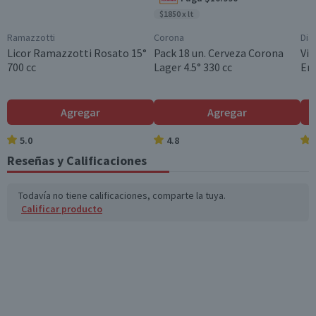
$1850 x lt
Ramazzotti
Corona
Dia
Licor Ramazzotti Rosato 15°
Pack 18 un. Cerveza Corona
Vin
700 cc
Lager 4.5° 330 cc
En
Agregar
Agregar
5.0
4.8
Reseñas y Calificaciones
Todavía no tiene calificaciones, comparte la tuya.
Calificar producto