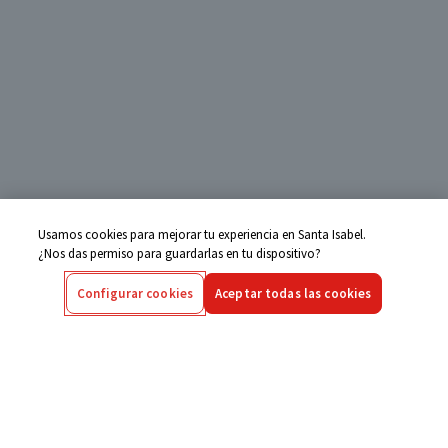
Usamos cookies para mejorar tu experiencia en Santa Isabel.
¿Nos das permiso para guardarlas en tu dispositivo?
Configurar cookies
Aceptar todas las cookies
Centro de Ayuda
Si tienes alguna duda ingresa aquí
Seguimiento de Compras