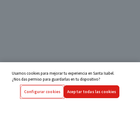
Usamos cookies para mejorar tu experiencia en Santa Isabel.
¿Nos das permiso para guardarlas en tu dispositivo?
Configurar cookies
Aceptar todas las cookies
Centro de Ayuda
Si tienes alguna duda ingresa aquí
Seguimiento de Compras