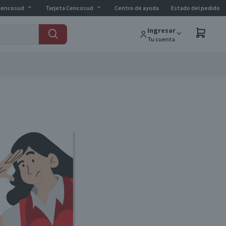
Cencosud
Tarjeta Cencosud
Centro de ayuda
Estado del pedido
Ingresar
Tu cuenta