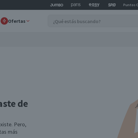
Puntos 
Ofertas
aste de
xiste. Pero,
rtas más