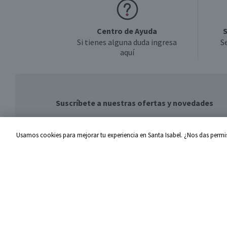
Centro de Ayuda
S
Si tienes alguna duda ingresa
S
aquí
Suscríbete a nuestras ofertas y novedades
Usamos cookies para mejorar tu experiencia en Santa Isabel. ¿Nos das permis
Centro de Ayuda
Santa I
Problemas con tu pedido
Proveed