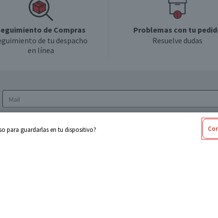
eguimiento de Compras
Problemas con tu pedid
eguimiento de tu despacho
Resuelve dudas
en línea
Acepto los
Términos y Condiciones
y la
Política
Con
o para guardarlas en tu dispositivo?
de privacidad y de tratamiento de datos
personales
sabel
Cencosud
ores
Paris