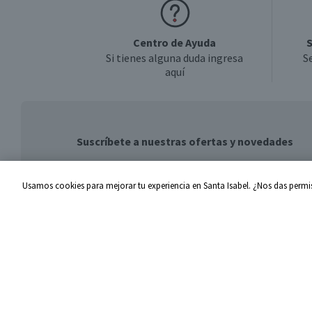
Centro de Ayuda
S
Si tienes alguna duda ingresa
S
aquí
Suscríbete a nuestras ofertas y novedades
Usamos cookies para mejorar tu experiencia en Santa Isabel. ¿Nos das permis
Centro de Ayuda
Santa I
Problemas con tu pedido
Proveed