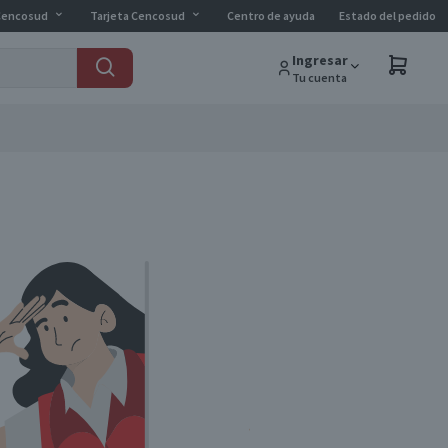
Cencosud
Tarjeta Cencosud
Centro de ayuda
Estado del pedido
Ingresar
Tu cuenta