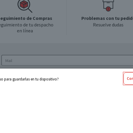
eguimiento de Compras
Problemas con tu pedid
eguimiento de tu despacho
Resuelve dudas
en línea
Acepto los
Términos y Condiciones
y la
Política
Con
o para guardarlas en tu dispositivo?
de privacidad y de tratamiento de datos
personales
sabel
Cencosud
ores
Paris