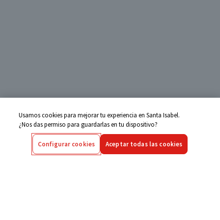
Usamos cookies para mejorar tu experiencia en Santa Isabel.
¿Nos das permiso para guardarlas en tu dispositivo?
Configurar cookies
Aceptar todas las cookies
Centro de Ayuda
Si tienes alguna duda ingresa aquí
Seguimiento de Compras