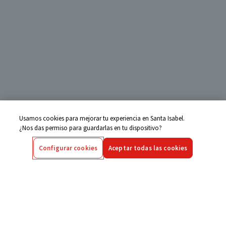
Usamos cookies para mejorar tu experiencia en Santa Isabel.
¿Nos das permiso para guardarlas en tu dispositivo?
Configurar cookies
Aceptar todas las cookies
Centro de Ayuda
Si tienes alguna duda ingresa aquí
Seguimiento de Compras