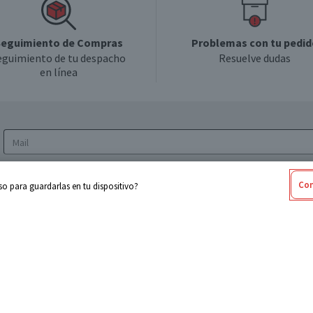
eguimiento de Compras
Problemas con tu pedid
eguimiento de tu despacho
Resuelve dudas
en línea
Acepto los
Términos y Condiciones
y la
Política
Con
o para guardarlas en tu dispositivo?
de privacidad y de tratamiento de datos
personales
sabel
Cencosud
ores
Paris