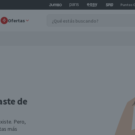
Puntos 
Ofertas
aste de
xiste. Pero,
rtas más