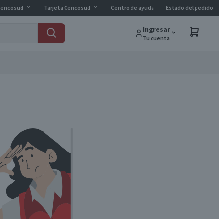
Cencosud
Tarjeta Cencosud
Centro de ayuda
Estado del pedido
Ingresar
Tu cuenta