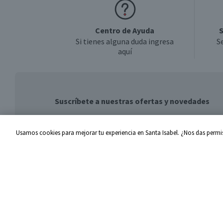
Centro de Ayuda
S
Si tienes alguna duda ingresa
S
aquí
Suscríbete a nuestras ofertas y novedades
Usamos cookies para mejorar tu experiencia en Santa Isabel. ¿Nos das permis
Centro de Ayuda
Santa I
Problemas con tu pedido
Proveed