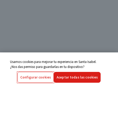
Usamos cookies para mejorar tu experiencia en Santa Isabel.
¿Nos das permiso para guardarlas en tu dispositivo?
Configurar cookies
Aceptar todas las cookies
Centro de Ayuda
Si tienes alguna duda ingresa aquí
Seguimiento de Compras