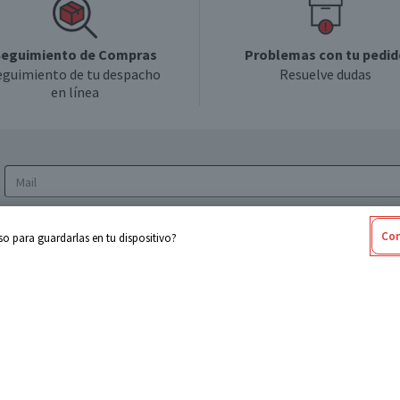
eguimiento de Compras
Problemas con tu pedid
eguimiento de tu despacho
Resuelve dudas
en línea
Acepto los
Términos y Condiciones
y la
Política
Con
o para guardarlas en tu dispositivo?
de privacidad y de tratamiento de datos
personales
sabel
Cencosud
ores
Paris