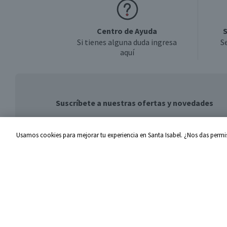
Centro de Ayuda
S
Si tienes alguna duda ingresa
S
aquí
Suscríbete a nuestras ofertas y novedades
Usamos cookies para mejorar tu experiencia en Santa Isabel. ¿Nos das permis
Centro de Ayuda
Santa I
Problemas con tu pedido
Proveed