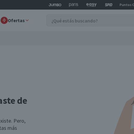
Puntos 
Ofertas
aste de
xiste. Pero,
rtas más