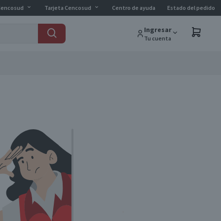
Cencosud
Tarjeta Cencosud
Centro de ayuda
Estado del pedido
Ingresar
Tu cuenta