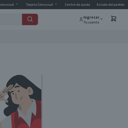
Cencosud
Tarjeta Cencosud
Centro de ayuda
Estado del pedido
Ingresar
Tu cuenta