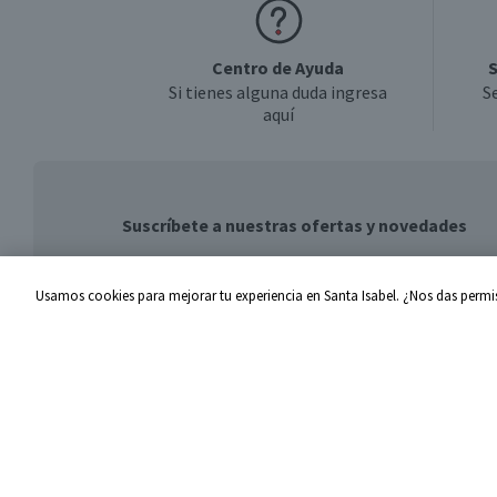
Centro de Ayuda
S
Si tienes alguna duda ingresa
S
aquí
Suscríbete a nuestras ofertas y novedades
Usamos cookies para mejorar tu experiencia en Santa Isabel. ¿Nos das permis
Centro de Ayuda
Santa I
Problemas con tu pedido
Proveed