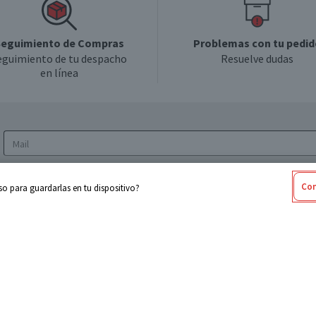
eguimiento de Compras
Problemas con tu pedid
eguimiento de tu despacho
Resuelve dudas
en línea
Acepto los
Términos y Condiciones
y la
Política
Con
o para guardarlas en tu dispositivo?
de privacidad y de tratamiento de datos
personales
sabel
Cencosud
ores
Paris