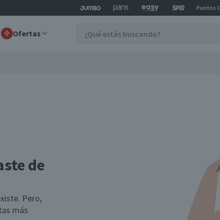
Puntos 
Ofertas
aste de
xiste. Pero,
rtas más