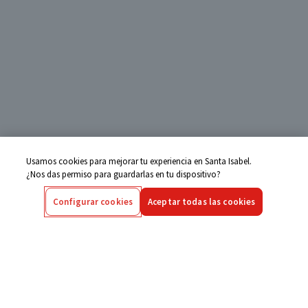
Usamos cookies para mejorar tu experiencia en Santa Isabel.
¿Nos das permiso para guardarlas en tu dispositivo?
Configurar cookies
Aceptar todas las cookies
Centro de Ayuda
Si tienes alguna duda ingresa aquí
Seguimiento de Compras