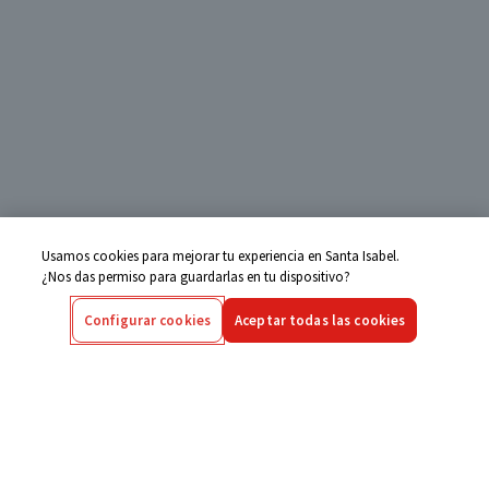
Usamos cookies para mejorar tu experiencia en Santa Isabel.
¿Nos das permiso para guardarlas en tu dispositivo?
Configurar cookies
Aceptar todas las cookies
Centro de Ayuda
Si tienes alguna duda ingresa aquí
Seguimiento de Compras