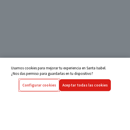
Usamos cookies para mejorar tu experiencia en Santa Isabel.
¿Nos das permiso para guardarlas en tu dispositivo?
Configurar cookies
Aceptar todas las cookies
Centro de Ayuda
Si tienes alguna duda ingresa aquí
Seguimiento de Compras