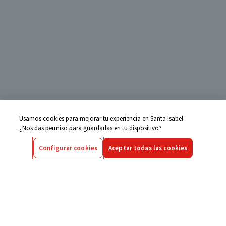
Usamos cookies para mejorar tu experiencia en Santa Isabel.
¿Nos das permiso para guardarlas en tu dispositivo?
Configurar cookies
Aceptar todas las cookies
Centro de Ayuda
Si tienes alguna duda ingresa aquí
Seguimiento de Compras