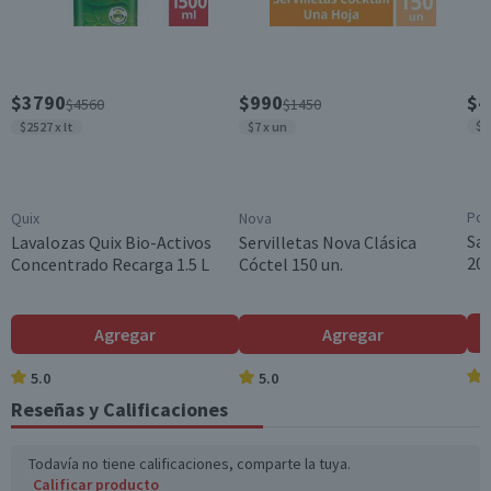
Garantía Mínima Legal
Válida hasta su fecha de caducidad
$3790
$990
$4
$4560
$1450
$3
$2527 x lt
$7 x un
Pom
Quix
Nova
Sa
Lavalozas Quix Bio-Activos
Servilletas Nova Clásica
200
Concentrado Recarga 1.5 L
Cóctel 150 un.
Agregar
Agregar
5.0
5.0
Reseñas y Calificaciones
Todavía no tiene calificaciones, comparte la tuya.
Calificar producto