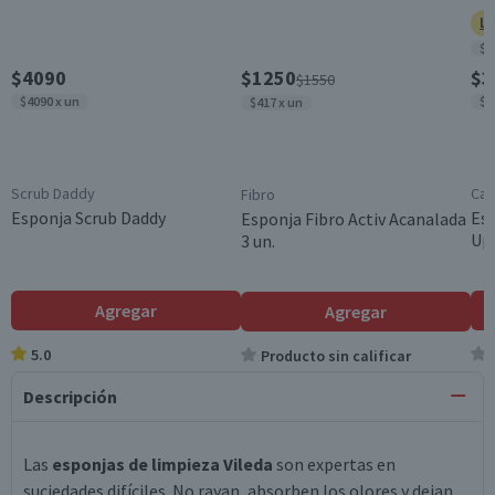
Ll
$2
$4090
$1250
$3
$1550
$4090 x un
$3
$417 x un
Scrub Daddy
Car
Fibro
Esponja Scrub Daddy
Es
Esponja Fibro Activ Acanalada
Up 
3 un.
Agregar
Agregar
5.0
Producto sin calificar
Descripción
Las
esponjas de limpieza Vileda
son expertas en
suciedades difíciles. No rayan, absorben los olores y dejan