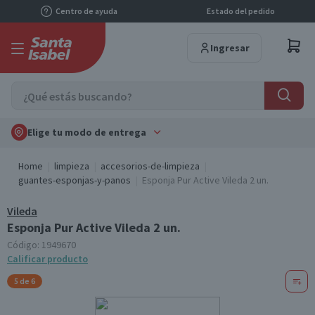
Centro de ayuda
Estado del pedido
Ingresar
Elige tu modo de entrega
Home
limpieza
accesorios-de-limpieza
guantes-esponjas-y-panos
Esponja Pur Active Vileda 2 un.
Vileda
Esponja Pur Active Vileda 2 un.
Código:
1949670
Calificar producto
5 de 6