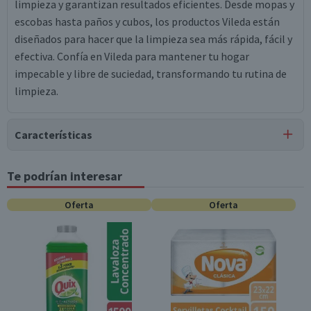
limpieza y garantizan resultados eficientes. Desde mopas y
escobas hasta paños y cubos, los productos Vileda están
diseñados para hacer que la limpieza sea más rápida, fácil y
efectiva. Confía en Vileda para mantener tu hogar
impecable y libre de suciedad, transformando tu rutina de
limpieza.
Características
Tipo de Producto
Te podrían interesar
Esponjas y Guantes Baño
Oferta
Oferta
Material
Fibra y espuma
Dimensiones
14.3 x 9.8 x 4.8 cm
Contenido
2 unidades