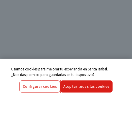
Usamos cookies para mejorar tu experiencia en Santa Isabel.
¿Nos das permiso para guardarlas en tu dispositivo?
Configurar cookies
Aceptar todas las cookies
Centro de Ayuda
Si tienes alguna duda ingresa aquí
Seguimiento de Compras