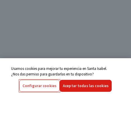
Usamos cookies para mejorar tu experiencia en Santa Isabel.
¿Nos das permiso para guardarlas en tu dispositivo?
Configurar cookies
Aceptar todas las cookies
Centro de Ayuda
Si tienes alguna duda ingresa aquí
Seguimiento de Compras