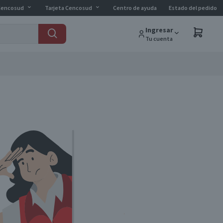
Cencosud
Tarjeta Cencosud
Centro de ayuda
Estado del pedido
Ingresar
Tu cuenta