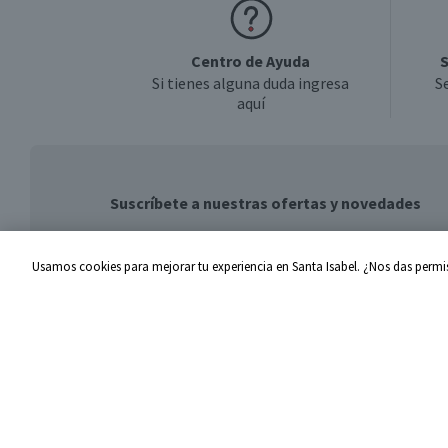
Centro de Ayuda
S
Si tienes alguna duda ingresa
S
aquí
Suscríbete a nuestras ofertas y novedades
Usamos cookies para mejorar tu experiencia en Santa Isabel. ¿Nos das permis
Centro de Ayuda
Santa I
Problemas con tu pedido
Proveed