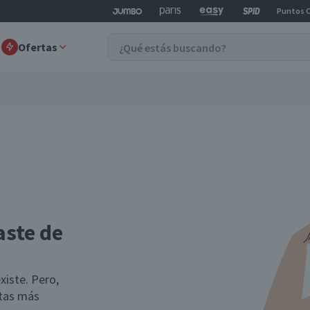
Puntos 
Ofertas
aste de
xiste. Pero,
rtas más