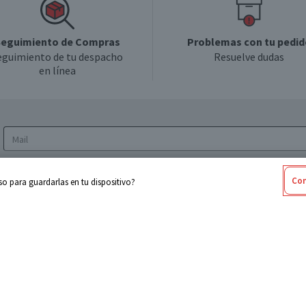
eguimiento de Compras
Problemas con tu pedid
eguimiento de tu despacho
Resuelve dudas
en línea
Acepto los
Términos y Condiciones
y la
Política
Con
o para guardarlas en tu dispositivo?
de privacidad y de tratamiento de datos
personales
sabel
Cencosud
ores
Paris