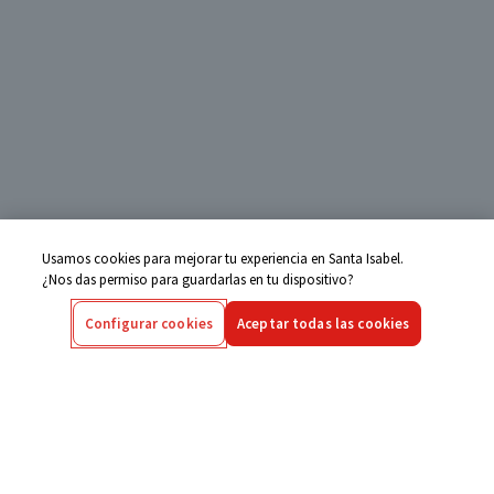
Usamos cookies para mejorar tu experiencia en Santa Isabel.
¿Nos das permiso para guardarlas en tu dispositivo?
Configurar cookies
Aceptar todas las cookies
Centro de Ayuda
Si tienes alguna duda ingresa aquí
Seguimiento de Compras