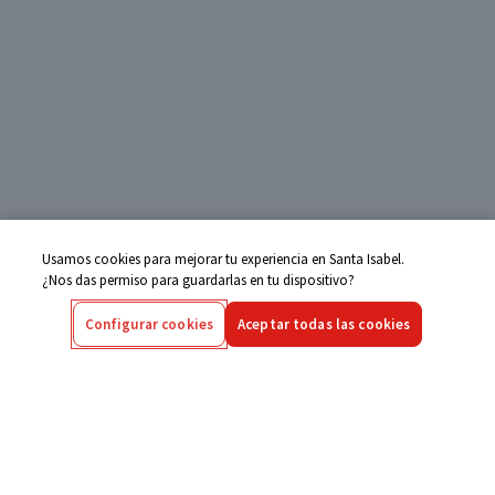
Usamos cookies para mejorar tu experiencia en Santa Isabel.
¿Nos das permiso para guardarlas en tu dispositivo?
Configurar cookies
Aceptar todas las cookies
Centro de Ayuda
Si tienes alguna duda ingresa aquí
Seguimiento de Compras