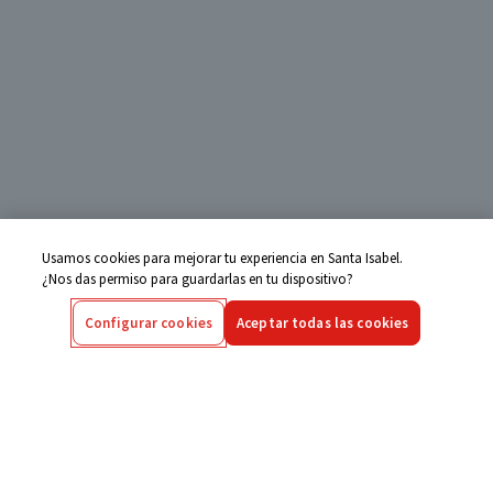
Usamos cookies para mejorar tu experiencia en Santa Isabel.
¿Nos das permiso para guardarlas en tu dispositivo?
Configurar cookies
Aceptar todas las cookies
Centro de Ayuda
Si tienes alguna duda ingresa aquí
Seguimiento de Compras