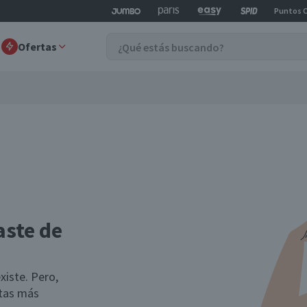
Puntos 
Ofertas
aste de
xiste. Pero,
rtas más