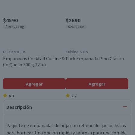
$4590
$2690
$19.125 x kg
$2690 x un
Cuisine & Co
Cuisine & Co
Empanadas Cocktail Cuisine &
Pack Empanada Pino Clásica
Co Queso 300 g 12 un.
Agregar
Agregar
4.3
2.7
Descripción
Paquete de empanadas de hoja con relleno de queso, listas
para hornear. Una opción rápida y sabrosa para una comida