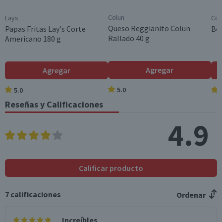
das (g)
Colun
Lays
Coc
Grasas trans (g)
1,1
1,3
Queso Reggianito Colun
Papas Fritas Lay's Corte
Beb
Rallado 40 g
Americano 180 g
Colesterol (mg)
23
27,6
Hidratos de Carbon
29,2
35
Agregar
Agregar
o disponibles (g)
5.0
5.0
Azúcares totales
0,2
0,2
(g)
Reseñas y Calificaciones
Sodio (mg)
440
528
4.9
*Ingesta de referencia de un adulto promedio (8400 kj / 2000 kcal)
Calificar producto
7
calificaciones
Ordenar
Increíbles