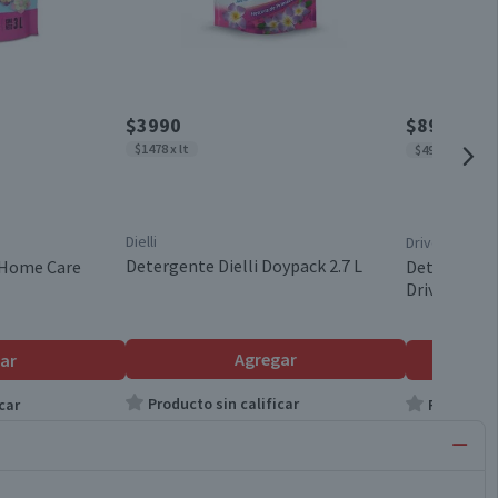
$3990
$8990
$12.1
$1478 x lt
$4994 x lt
Dielli
Drive
Detergente Dielli Doypack 2.7 L
 Home Care
Detergente 
Drive Expert
Agregar
ar
Producto sin calificar
car
Producto s