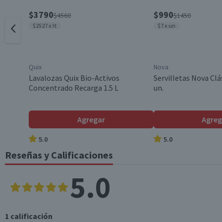
$3790
$990
$4560
$1450
$2527 x lt
$7 x un
Quix
Nova
Lavalozas Quix Bio-Activos
Servilletas Nova Clá
Concentrado Recarga 1.5 L
un.
Agregar
Agreg
5.0
5.0
Reseñas y Calificaciones
5.0
1
calificación