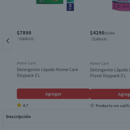
$7890
$4290
$5380
$2630 x lt
$1430 x lt
Home Care
Home Care
Detergente Líquido Home Care
Detergente Líquido
Doypack 3 L
Floral Doypack 3 L
Agregar
Agreg
4.7
Producto sin califi
Descripción