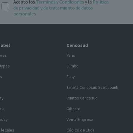
Acepto los
Términos y Condiciones
y la
Política
de privacidad y de tratamiento de datos
personales
sabel
Cencosud
ores
Paris
Mypes
Jumbo
s
Easy
y
Tarjeta Cencosud Scotiabank
ay
Puntos Cencosud
ck
Giftcard
nday
Venta Empresa
 legales
Código de Ética