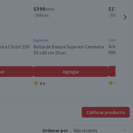
$390
$1790
$550
$1989 x lt
$39 x un
Cuisine & Co
Superior
Aceite Veget
sica Cóctel 150
Bolsa de Basura Superior Camiseta
900 ml
50 x 65 cm 10 un.
ar
Agregar
4.8
4.9
Calificar producto
Ordenar
por
Más reciente