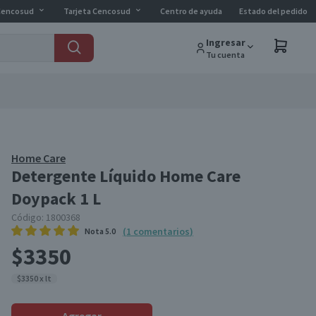
Cencosud
Tarjeta Cencosud
Centro de ayuda
Estado del pedido
Ingresar
Tu cuenta
Home Care
Detergente Líquido Home Care
Doypack 1 L
Código:
1800368
(
1
comentarios
)
Nota
5.0
$3350
$3350 x lt