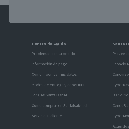
Centro de Ayuda
Santa I
Problemas con tu pedido
Proveed
Información de pago
Espacio 
Cómo modificar mis datos
Concurso
Modos de entrega y cobertura
CyberDa
Locales Santa Isabel
BlackFrid
Cómo comprar en SantaIsabel.cl
CencoBla
Servicio al cliente
CyberMo
Acuerdos