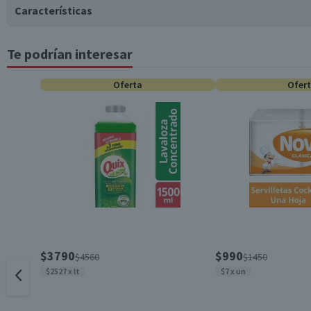
Características
Te podrían interesar
Tipo de Producto
Oferta
Ofer
Material
Contenido
Envase
Formato
$3790
$990
$4560
$1450
$2527 x lt
$7 x un
País de Origen