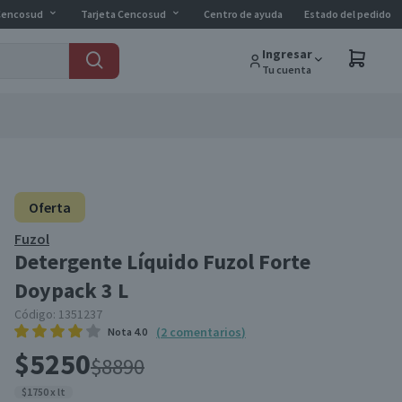
Cencosud
Tarjeta Cencosud
Centro de ayuda
Estado del pedido
Ingresar
Tu cuenta
Oferta
Fuzol
Detergente Líquido Fuzol Forte
Doypack 3 L
Código:
1351237
(
2
comentarios
)
Nota
4.0
$5250
$8890
$1750 x lt