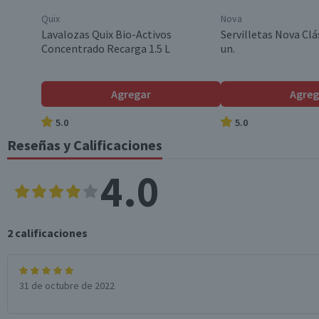
Quix
Nova
Variedad
Lavalozas Quix Bio-Activos
Servilletas Nova Clá
Concentrado Recarga 1.5 L
un.
Incluye
Agregar
Agreg
5.0
5.0
Descripción de Tecnología
Reseñas y Calificaciones
4.0
Garantía Mínima Legal
2
calificaciones
Garantía Proveedor
31 de octubre de 2022