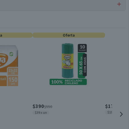
Detergentes Líquidos
ta
Oferta
Doypack
3 L
Doypack
Líquido
$390
$1790
$550
$1989 x lt
$39 x un
Chile