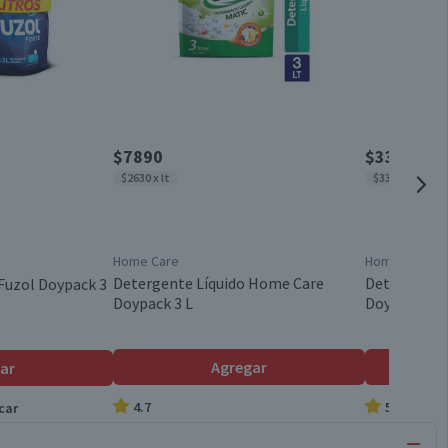
$7890
$3350
$2630 x lt
$3350 x lt
Home Care
Home Care
Detergente Líquido Home Care
Detergente 
Fuzol Doypack 3
Doypack 3 L
Doypack 1 L
Agregar
ar
4.7
5.0
car