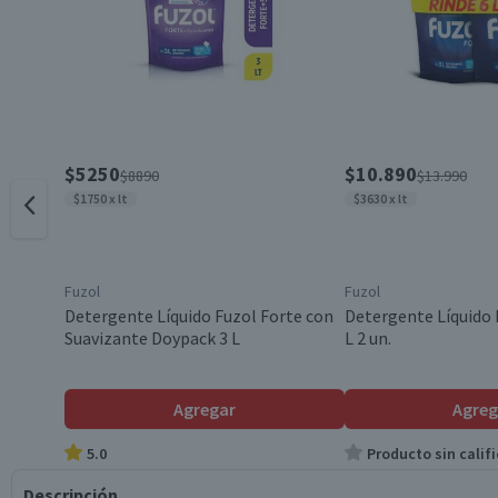
$5250
$10.890
$8890
$13.990
$1750 x lt
$3630 x lt
Fuzol
Fuzol
Detergente Líquido Fuzol Forte con
Detergente Líquido 
Suavizante Doypack 3 L
L 2 un.
Agregar
Agreg
5.0
Producto sin califi
Descripción