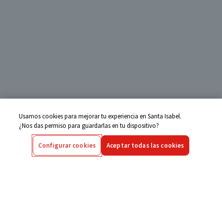
Usamos cookies para mejorar tu experiencia en Santa Isabel.
¿Nos das permiso para guardarlas en tu dispositivo?
Configurar cookies
Aceptar todas las cookies
Centro de Ayuda
Si tienes alguna duda ingresa aquí
Seguimiento de Compras