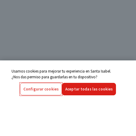
Usamos cookies para mejorar tu experiencia en Santa Isabel.
¿Nos das permiso para guardarlas en tu dispositivo?
Configurar cookies
Aceptar todas las cookies
Centro de Ayuda
Si tienes alguna duda ingresa aquí
Seguimiento de Compras