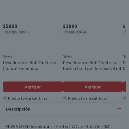
$5990
$3990
$4
$11.980 x 100ml
$7980 x 100ml
$8
Nivea
Nivea
Niv
Desodorante Roll On Nivea
Desodorante Roll On Nivea
De
Clinical Femenino
Derma Control Defense 50 ml
De
Agregar
Agregar
Producto sin calificar
Producto sin calificar
Descripción
NIVEA MEN Desodorante Protect & Care Roll On 50ML