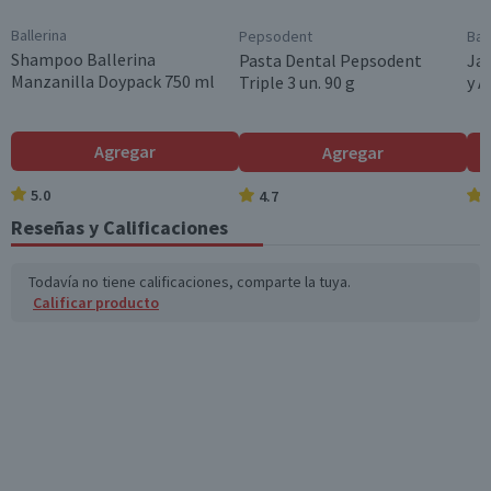
Género
Ballerina
Pepsodent
Bal
Hombre
Shampoo Ballerina
Pasta Dental Pepsodent
Jab
Manzanilla Doypack 750 ml
Triple 3 un. 90 g
y 
Cantidad
1 un.
Formato
Agregar
Agregar
Roll On
5.0
4.7
Garantía Mínima Legal
Reseñas y Calificaciones
Válida hasta su fecha de caducidad
Todavía no tiene calificaciones, comparte la tuya.
Calificar producto