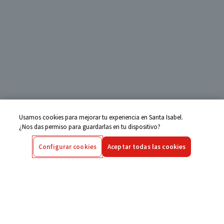
Usamos cookies para mejorar tu experiencia en Santa Isabel.
¿Nos das permiso para guardarlas en tu dispositivo?
Configurar cookies
Aceptar todas las cookies
Centro de Ayuda
Si tienes alguna duda ingresa aquí
Seguimiento de Compras