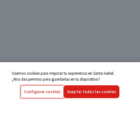
Usamos cookies para mejorar tu experiencia en Santa Isabel.
¿Nos das permiso para guardarlas en tu dispositivo?
Configurar cookies
Aceptar todas las cookies
Centro de Ayuda
Si tienes alguna duda ingresa aquí
Seguimiento de Compras