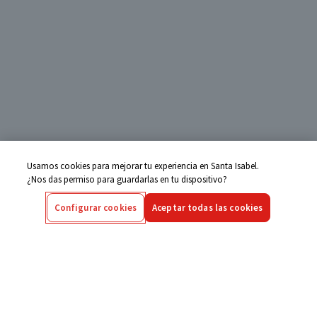
Usamos cookies para mejorar tu experiencia en Santa Isabel.
¿Nos das permiso para guardarlas en tu dispositivo?
Configurar cookies
Aceptar todas las cookies
Centro de Ayuda
Si tienes alguna duda ingresa aquí
Seguimiento de Compras