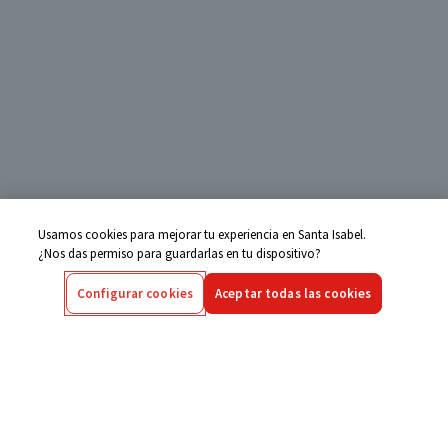
Usamos cookies para mejorar tu experiencia en Santa Isabel.
¿Nos das permiso para guardarlas en tu dispositivo?
Configurar cookies
Aceptar todas las cookies
Centro de Ayuda
Si tienes alguna duda ingresa aquí
Seguimiento de Compras