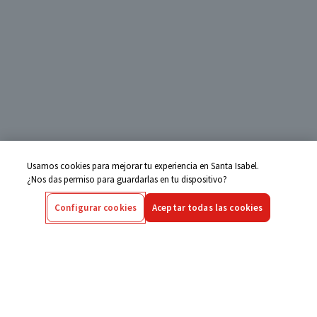
Usamos cookies para mejorar tu experiencia en Santa Isabel.
¿Nos das permiso para guardarlas en tu dispositivo?
Configurar cookies
Aceptar todas las cookies
Centro de Ayuda
Si tienes alguna duda ingresa aquí
Seguimiento de Compras