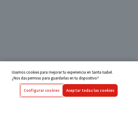
Usamos cookies para mejorar tu experiencia en Santa Isabel.
¿Nos das permiso para guardarlas en tu dispositivo?
Configurar cookies
Aceptar todas las cookies
Centro de Ayuda
Si tienes alguna duda ingresa aquí
Seguimiento de Compras