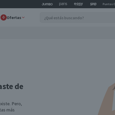
Puntos 
Ofertas
aste de
xiste. Pero,
rtas más