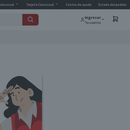
Cencosud
Tarjeta Cencosud
Centro de ayuda
Estado del pedido
Ingresar
Tu cuenta