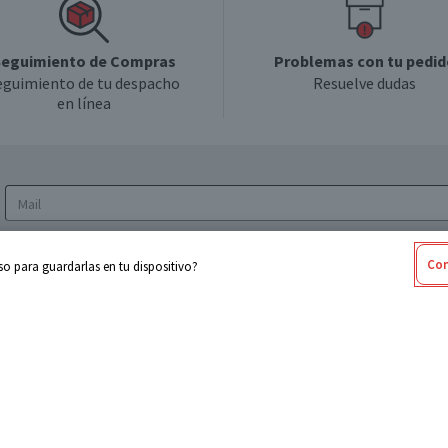
eguimiento de Compras
Problemas con tu pedid
eguimiento de tu despacho
Resuelve dudas
en línea
Acepto los
Términos y Condiciones
y la
Política
Con
o para guardarlas en tu dispositivo?
de privacidad y de tratamiento de datos
personales
sabel
Cencosud
ores
Paris