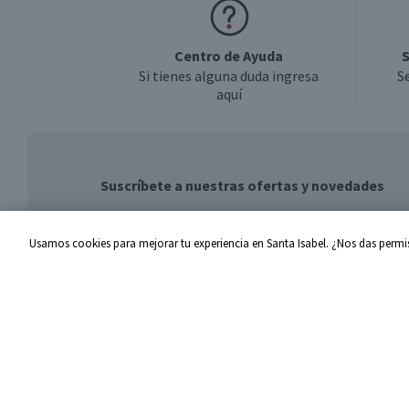
Centro de Ayuda
S
Si tienes alguna duda ingresa
S
aquí
Suscríbete a nuestras ofertas y novedades
Usamos cookies para mejorar tu experiencia en Santa Isabel. ¿Nos das permis
Centro de Ayuda
Santa I
Problemas con tu pedido
Proveed