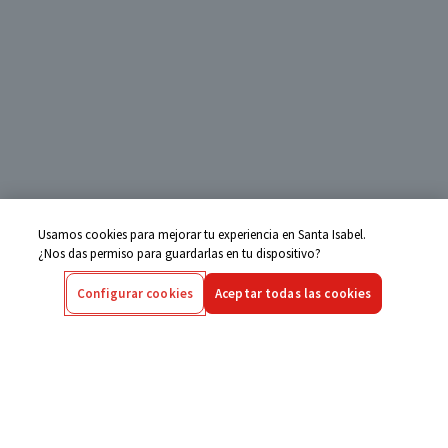
Usamos cookies para mejorar tu experiencia en Santa Isabel.
¿Nos das permiso para guardarlas en tu dispositivo?
Configurar cookies
Aceptar todas las cookies
Centro de Ayuda
Si tienes alguna duda ingresa aquí
Seguimiento de Compras