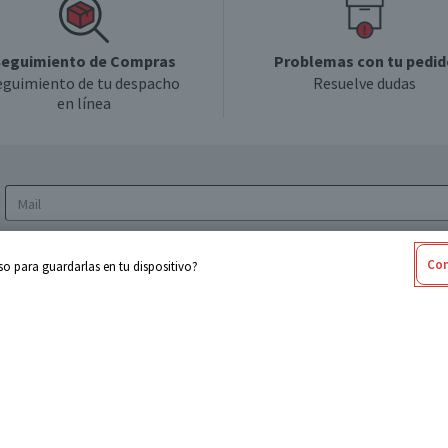
eguimiento de Compras
Problemas con tu pedid
eguimiento de tu despacho
Resuelve dudas
en línea
Acepto los
Términos y Condiciones
y la
Política
Con
o para guardarlas en tu dispositivo?
de privacidad y de tratamiento de datos
personales
sabel
Cencosud
ores
Paris