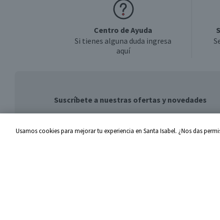
Centro de Ayuda
S
Si tienes alguna duda ingresa
S
aquí
Suscríbete a nuestras ofertas y novedades
Usamos cookies para mejorar tu experiencia en Santa Isabel. ¿Nos das permis
Centro de Ayuda
Santa I
Problemas con tu pedido
Proveed