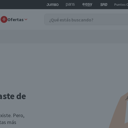
Puntos 
Ofertas
aste de
xiste. Pero,
rtas más