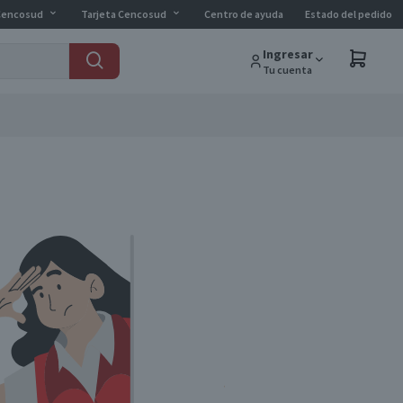
Cencosud
Tarjeta Cencosud
Centro de ayuda
Estado del pedido
Ingresar
Tu cuenta