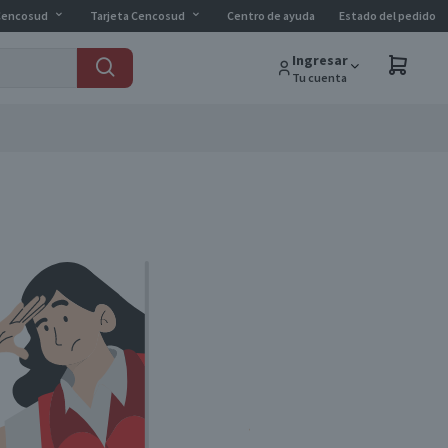
Cencosud
Tarjeta Cencosud
Centro de ayuda
Estado del pedido
Ingresar
Tu cuenta