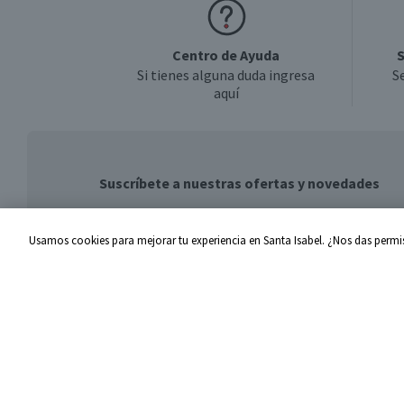
Centro de Ayuda
S
Si tienes alguna duda ingresa
S
aquí
Suscríbete a nuestras ofertas y novedades
Usamos cookies para mejorar tu experiencia en Santa Isabel. ¿Nos das permis
Centro de Ayuda
Santa I
Problemas con tu pedido
Proveed