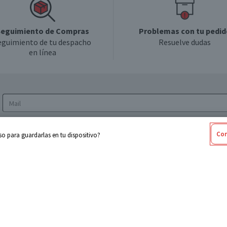
eguimiento de Compras
Problemas con tu pedid
eguimiento de tu despacho
Resuelve dudas
en línea
Acepto los
Términos y Condiciones
y la
Política
Con
o para guardarlas en tu dispositivo?
de privacidad y de tratamiento de datos
personales
sabel
Cencosud
ores
Paris