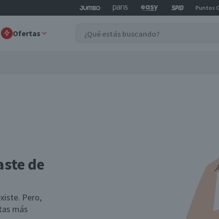
Puntos 
Ofertas
aste de
xiste. Pero,
rtas más