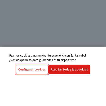
Usamos cookies para mejorar tu experiencia en Santa Isabel.
¿Nos das permiso para guardarlas en tu dispositivo?
Configurar cookies
Aceptar todas las cookies
Centro de Ayuda
Si tienes alguna duda ingresa aquí
Seguimiento de Compras