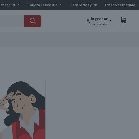
Cencosud
Tarjeta Cencosud
Centro de ayuda
Estado del pedido
Ingresar
Tu cuenta