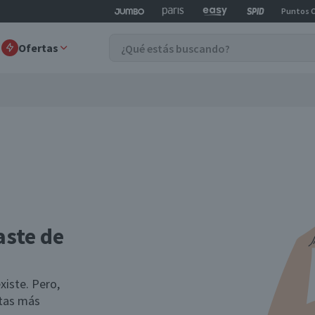
Puntos 
Ofertas
aste de
xiste. Pero,
rtas más