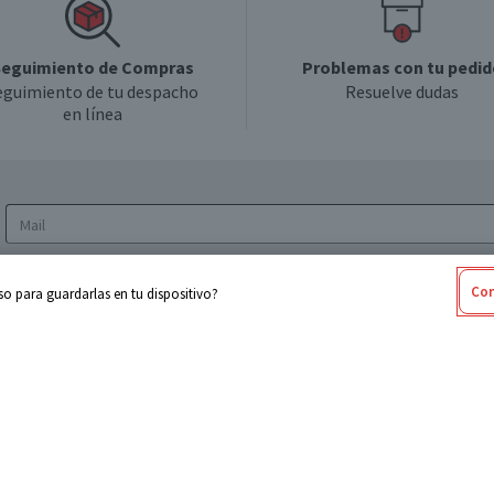
eguimiento de Compras
Problemas con tu pedid
eguimiento de tu despacho
Resuelve dudas
en línea
Acepto los
Términos y Condiciones
y la
Política
Con
o para guardarlas en tu dispositivo?
de privacidad y de tratamiento de datos
personales
sabel
Cencosud
ores
Paris