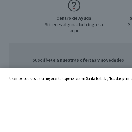
Centro de Ayuda
S
Si tienes alguna duda ingresa
S
aquí
Suscríbete a nuestras ofertas y novedades
Usamos cookies para mejorar tu experiencia en Santa Isabel. ¿Nos das permis
Centro de Ayuda
Santa I
Problemas con tu pedido
Proveed