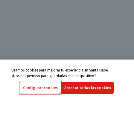
Usamos cookies para mejorar tu experiencia en Santa Isabel.
¿Nos das permiso para guardarlas en tu dispositivo?
Configurar cookies
Aceptar todas las cookies
Centro de Ayuda
Si tienes alguna duda ingresa aquí
Seguimiento de Compras