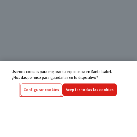
Usamos cookies para mejorar tu experiencia en Santa Isabel.
¿Nos das permiso para guardarlas en tu dispositivo?
Configurar cookies
Aceptar todas las cookies
Centro de Ayuda
Si tienes alguna duda ingresa aquí
Seguimiento de Compras