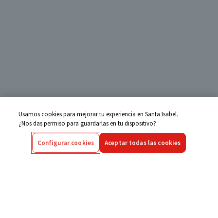
Usamos cookies para mejorar tu experiencia en Santa Isabel.
¿Nos das permiso para guardarlas en tu dispositivo?
Configurar cookies
Aceptar todas las cookies
Centro de Ayuda
Si tienes alguna duda ingresa aquí
Seguimiento de Compras