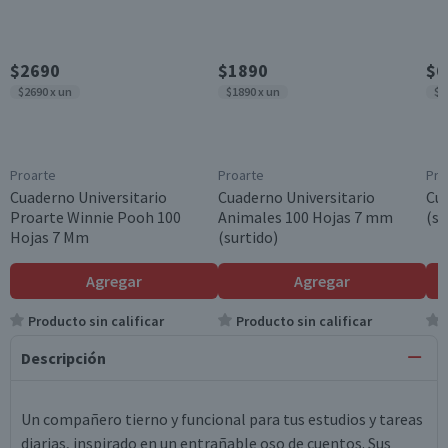
$2690
$1890
$6
$2690 x un
$1890 x un
$6
Proarte
Proarte
Pro
Cuaderno Universitario
Cuaderno Universitario
Cua
Proarte Winnie Pooh 100
Animales 100 Hojas 7 mm
(su
Hojas 7 Mm
(surtido)
Agregar
Agregar
Producto sin calificar
Producto sin calificar
Descripción
Un compañero tierno y funcional para tus estudios y tareas
diarias, inspirado en un entrañable oso de cuentos. Sus