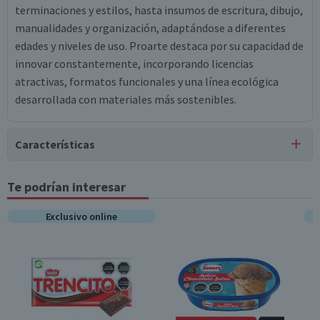
terminaciones y estilos, hasta insumos de escritura, dibujo,
manualidades y organización, adaptándose a diferentes
edades y niveles de uso. Proarte destaca por su capacidad de
innovar constantemente, incorporando licencias
atractivas, formatos funcionales y una línea ecológica
desarrollada con materiales más sostenibles.
Características
Tipo de Producto
Te podrían interesar
Cuadernos Top
Exclusivo online
Garantía Mínima Legal
6 meses, a partir de la entrega del producto