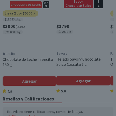
Lleva 2 por $5500
Ll
$18.333 x kg
$4
$3000
$3790
$1
$3390
$3790 x lt
$5
$20.000 x kg
Savory
Pan
Trencito
Helado Savory Chocolate
Tor
Chocolate de Leche Trencito
Suizo Cassata 1 L
Que
150 g
Agregar
Agregar
5.0
4.9
Reseñas y Calificaciones
Todavía no tiene calificaciones, comparte la tuya.